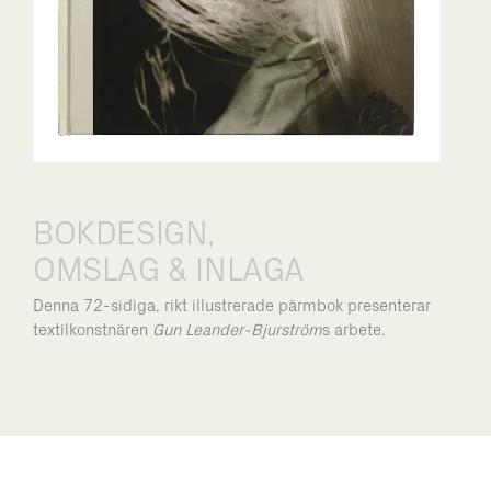
BOKDESIGN,
OMSLAG & INLAGA
Denna 72-sidiga, rikt illustrerade pärmbok presenterar
textilkonstnären
Gun Leander-Bjurström
s arbete.