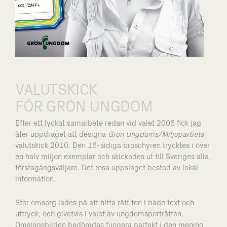
VALUTSKICK
FÖR GRÖN UNGDOM
Efter ett lyckat samarbete redan vid valet 2006 fick jag
åter uppdraget att designa
Grön Ungdoms/Miljöpartiets
valutskick 2010. Den 16-sidiga broschyren trycktes i över
en halv miljon
exemplar och skickades ut till Sveriges alla
första
gångsväljare. Det rosa uppslaget bestod av lokal
information.
Stor omsorg lades på att hitta rätt ton i både text och
uttryck, och givet­vis i valet av ungdomsporträtten.
Omslagsbilden bedömdes fungera perfekt i den mening