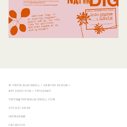
© TINTIN BLACKWELL / GRAFISK DESIGN /
ART DIRECTION / TYPOGRAFI
TINTIN@TINTINBLACKWELL.COM
070-921 68 98
INSTAGRAM
FACEBOOK