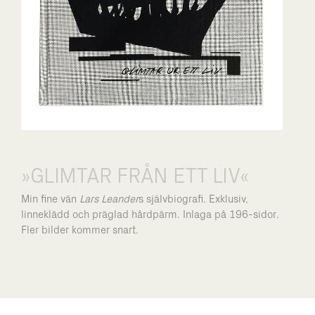
»GLIMTAR FRÅN ETT LIV«
Min fine vän
Lars Leander
s självbiografi. Exklusiv,
linneklädd och präglad hårdpärm. Inlaga på 196-sidor.
Fler bilder kommer snart.