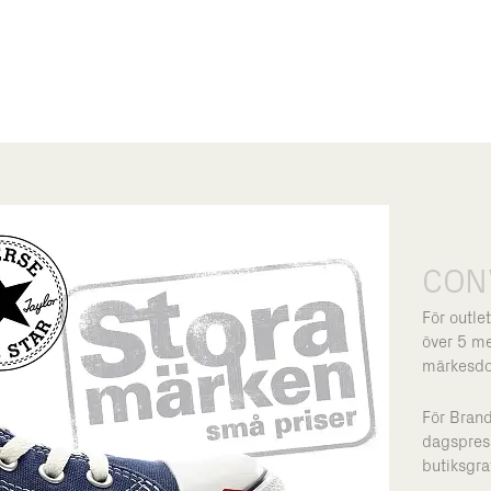
CON
För outle
över 5 me
märkesdoj
För Bran
dagspress
butiksgraf