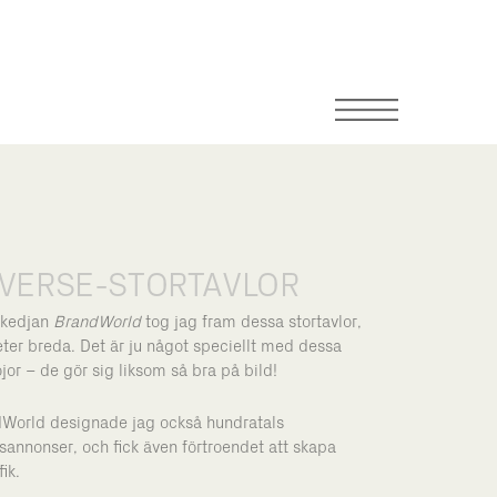
VERSE-STORTAVLOR
tkedjan
BrandWorld
tog jag fram dessa stortavlor,
ter breda. Det är ju något speciellt med dessa
or – de gör sig liksom så bra på bild!
dWorld designade jag också hundratals
annonser, och fick även förtroendet att skapa
ik.