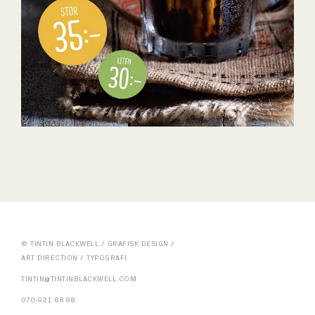
© TINTIN BLACKWELL / GRAFISK DESIGN /
ART DIRECTION / TYPOGRAFI
TINTIN@TINTINBLACKWELL.COM
070-921 68 98