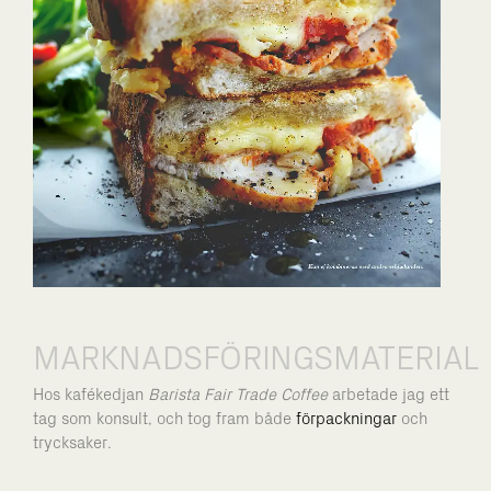
MARKNADSFÖRINGSMATERIAL
Hos kafékedjan
Barista Fair Trade Coffee
arbetade jag ett
tag som konsult, och tog fram både
förpackningar
och
trycksaker.