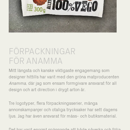
FÖRPACKNINGAR
FÖR ANAMMA
Mitt längsta och kanske viktigaste engagemang som
designer hittills har varit med den gröna matproducenten
Anamma
, där jag som ensam formgivare ansvarat för all
design och art direction i drygt arton år.
Tre logotyper, flera förpackningsserier, många
annonskampanjer och otaliga trycksaker har sett dagens
ljus. Jag har även ansvarat för mäss- och butiksmaterial.
Det har varit enormt spännande att både påverka och följa